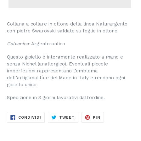
Collana a collare in ottone della linea Naturargento
con pietre Swarovski saldate su foglie in ottone.
Galvanica
: Argento antico
Questo gioiello è interamente realizzato a mano e
senza Nichel (anallergico). Eventuali piccole
imperfezioni rappresentano l’emblema
dell’artigianalità e del Made in Italy e rendono ogni
gioiello unico.
Spedizione in 3 giorni lavorativi dall’ordine.
CONDIVIDI
TWITTA
PINNA
CONDIVIDI
TWEET
PIN
SU
SU
SU
FACEBOOK
TWITTER
PINTEREST